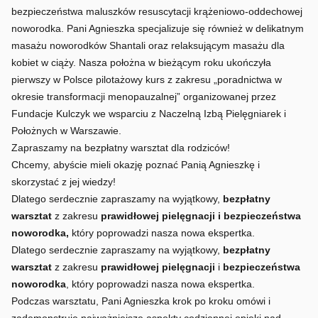
bezpieczeństwa maluszków resuscytacji krążeniowo-oddechowej
noworodka. Pani Agnieszka specjalizuje się również w delikatnym
masażu noworodków Shantali oraz relaksującym masażu dla
kobiet w ciąży. Nasza położna w bieżącym roku ukończyła
pierwszy w Polsce pilotażowy kurs z zakresu „poradnictwa w
okresie transformacji menopauzalnej” organizowanej przez
Fundacje Kulczyk we wsparciu z Naczelną Izbą Pielęgniarek i
Położnych w Warszawie.
Zapraszamy na bezpłatny warsztat dla rodziców!
Chcemy, abyście mieli okazję poznać Panią Agnieszkę i
skorzystać z jej wiedzy!
Dlatego serdecznie zapraszamy na wyjątkowy,
bezpłatny
warsztat
z zakresu
prawidłowej pielęgnacji i bezpieczeństwa
noworodka,
który poprowadzi nasza nowa ekspertka.
Dlatego serdecznie zapraszamy na wyjątkowy,
bezpłatny
warsztat
z zakresu
prawidłowej pielęgnacji
i
bezpieczeństwa
noworodka
, który poprowadzi nasza nowa ekspertka.
Podczas warsztatu, Pani Agnieszka krok po kroku omówi i
zademonstruje najważniejsze aspekty codziennej opieki nad