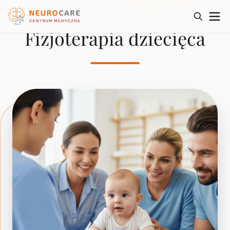
Home
|
Oferta dla Pacjenta
|
Fizjoterapia dziecięca
Fizjoterapia dziecięca