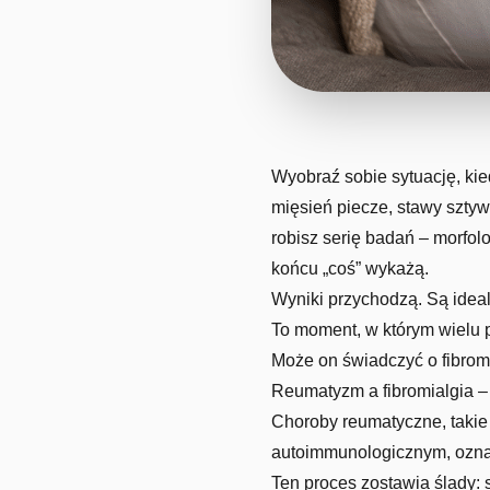
Wyobraź sobie sytuację, kie
mięsień piecze, stawy sztyw
robisz serię badań – morfolo
końcu „coś” wykażą.
Wyniki przychodzą. Są ideal
To moment, w którym wielu p
Może on świadczyć o fibromi
Reumatyzm a fibromialgia – 
Choroby reumatyczne, takie
autoimmunologicznym, oznac
Ten proces zostawia ślady: