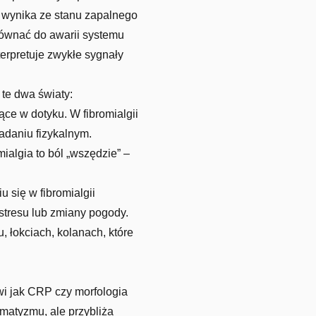
ie wynika ze stanu zapalnego
równać do awarii systemu
terpretuje zwykłe sygnały
te dwa światy:
ce w dotyku. W fibromialgii
adaniu fizykalnym.
ialgia to ból „wszędzie” –
 się w fibromialgii
stresu lub zmiany pogody.
u, łokciach, kolanach, które
wi jak CRP czy morfologia
matyzmu, ale przybliża