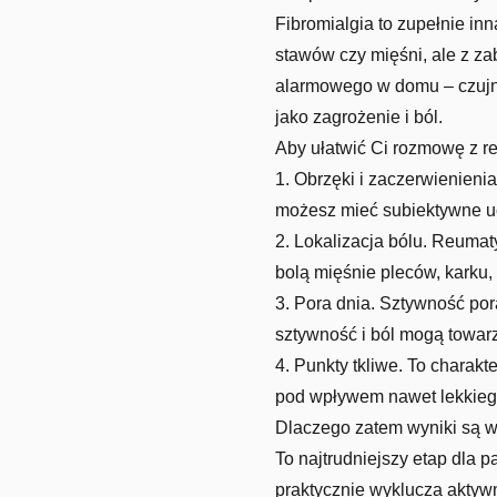
Fibromialgia to zupełnie in
stawów czy mięśni, ale z z
alarmowego w domu – czujnik
jako zagrożenie i ból.
Aby ułatwić Ci rozmowę z r
1. Obrzęki i zaczerwienieni
możesz mieć subiektywne ucz
2. Lokalizacja bólu. Reumat
bolą mięśnie pleców, karku,
3. Pora dnia. Sztywność por
sztywność i ból mogą towarz
4. Punkty tkliwe. To charakt
pod wpływem nawet lekkiego
Dlaczego zatem wyniki są 
To najtrudniejszy etap dla 
praktycznie wyklucza aktyw