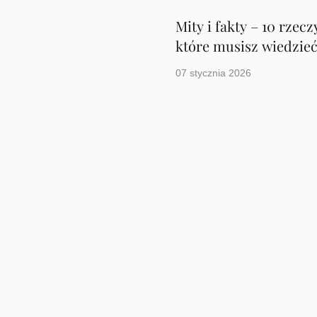
Mity i fakty – 10 rzecz
które musisz wiedzieć
zaburzeniach osobowo
07 stycznia 2026