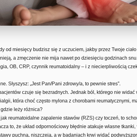
dy od miesięcy budzisz się z uczuciem, jakby przez Twoje ciało
nieją, a zmęczenie nie mija nawet po dziesięciu godzinach snu.
gia, OB, CRP, czynnik reumatoidalny – i z niecierpliwością cze
ne. Słyszysz: „Jest Pan/Pani zdrowy/a, to pewnie stres”.
acjentów czuje się bezradnych. Jednak ból, którego nie widać w
algii, która choć często mylona z chorobami reumatycznymi, ma
gdzie leży różnica?
 jak reumatoidalne zapalenie stawów (RZS) czy toczeń, to scho
za to, że układ odpornościowy błędnie atakuje własne tkanki, 
 stawy puchną, niszczeją, a w badaniach krwi widać podwyższo