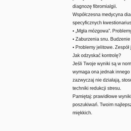
diagnozę fibromialgii.
Współczesna medycyna diagn
specyficznych kwestionarius
• „Mgła mózgowa”. Problemy 
• Zaburzenia snu. Budzenie
• Problemy jelitowe. Zespół j
Jak odzyskać kontrolę?
Jeśli Twoje wyniki są w norm
wymaga ona jednak innego po
zazwyczaj nie działają, st
techniki redukcji stresu.
Pamiętaj: prawidłowe wynik
poszukiwań. Twoim najlepszy
miękkich.