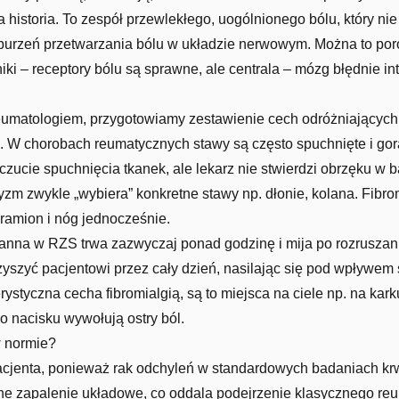
na historia. To zespół przewlekłego, uogólnionego bólu, który n
aburzeń przetwarzania bólu w układzie nerwowym. Można to po
i – receptory bólu są sprawne, ale centrala – mózg błędnie in
eumatologiem, przygotowiamy zestawienie cech odróżniających 
a. W chorobach reumatycznych stawy są często spuchnięte i gorą
ucie spuchnięcia tkanek, ale lekarz nie stwierdzi obrzęku w b
yzm zwykle „wybiera” konkretne stawy np. dłonie, kolana. Fibrom
 ramion i nóg jednocześnie.
anna w RZS trwa zazwyczaj ponad godzinę i mija po rozruszaniu
yszyć pacjentowi przez cały dzień, nasilając się pod wpływem 
erystyczna cecha fibromialgią, są to miejsca na ciele np. na kark
 nacisku wywołują ostry ból.
w normie?
pacjenta, ponieważ rak odchyleń w standardowych badaniach kr
ne zapalenie układowe, co oddala podejrzenie klasycznego reu