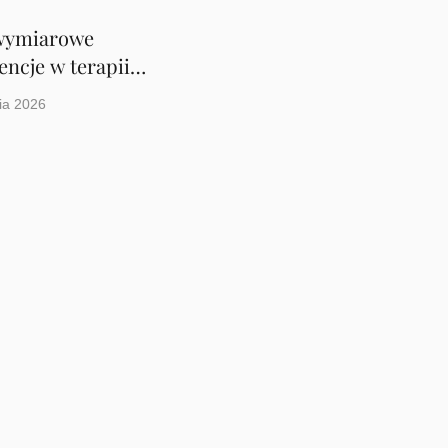
wymiarowe
encje w terapii
atka z ADHD
ia 2026
Godziny przyjęć