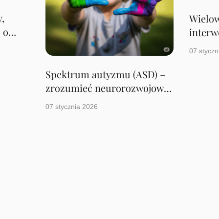
y,
Wielo
 o
interw
ści.
nastol
07 styczn
Spektrum autyzmu (ASD) –
zrozumieć neurorozwojową
różnorodność.
07 stycznia 2026
Menu
Kontakt