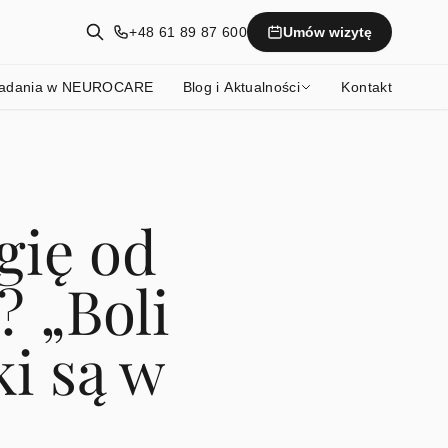
+48 61 89 87 600
Umów wizytę
adania w NEUROCARE
Blog i Aktualności
Kontakt
gię od
 „Boli
i są w