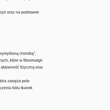
zyn oraz na podstawie
 „wymyśloną chorobą”,
ch, które w fibromialgii
 aktywność fizyczną oraz
tóra zawęża pole
czeniu bólu tkanek