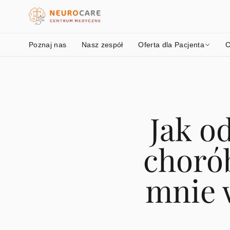
Poznaj nas
Nasz zespół
Oferta dla Pacjenta
C
Jak o
choró
mnie 