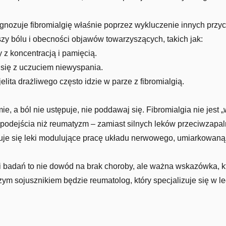
ozuje fibromialgię właśnie poprzez wykluczenie innych przyc
zy bólu i obecności objawów towarzyszących, takich jak:
z koncentracją i pamięcią.
 się z uczuciem niewyspania.
elita drażliwego często idzie w parze z fibromialgią.
ie, a ból nie ustępuje, nie poddawaj się. Fibromialgia nie jest
dejścia niż reumatyzm – zamiast silnych leków przeciwzapalny
osuje się leki modulujące pracę układu nerwowego, umiarkowaną
i badań to nie dowód na brak choroby, ale ważna wskazówka, k
m sojusznikiem będzie reumatolog, który specjalizuje się w le