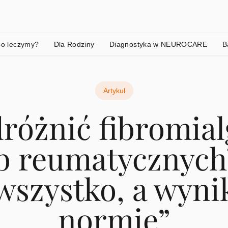
o leczymy?
Dla Rodziny
Diagnostyka w NEUROCARE
B
Artykuł
dróżnić fibromial
b reumatycznych?
wszystko, a wynik
normie”