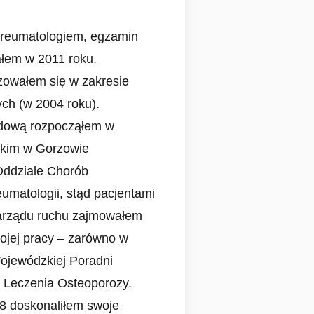
ą reumatologiem, egzamin
ałem w 2011 roku.
zowałem się w zakresie
ch (w 2004 roku).
dową rozpocząłem w
zkim w Gorzowie
Oddziale Chorób
umatologii, stąd pacjentami
arządu ruchu zajmowałem
ojej pracy – zarówno w
Wojewódzkiej Poradni
i Leczenia Osteoporozy.
8 doskonaliłem swoje