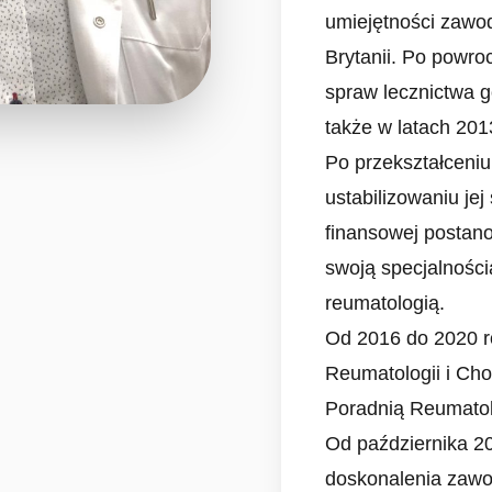
umiejętności zawo
Brytanii. Po powro
spraw lecznictwa g
także w latach 20
Po przekształceniu 
ustabilizowaniu jej 
finansowej postano
swoją specjalnością
reumatologią.
Od 2016 do 2020 r
Reumatologii i Ch
Poradnią Reumatol
Od października 2
doskonalenia zawo