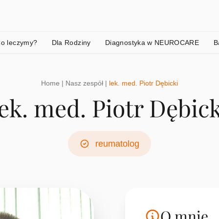
o leczymy?
Dla Rodziny
Diagnostyka w NEUROCARE
B
Home
|
Nasz zespół
|
lek. med. Piotr Dębicki
lek. med. Piotr Dębick
reumatolog
O mnie