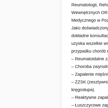
Reumatologii, Rehab
Wewnętrznych ORS
Medycznego w Poz
Jako doświadczon
dokładne konsultac
uzyska wszelkie w
przypadku chorób r
– Reumatoidalne z
– Choroba zwyrodn
– Zapalenie mięśni
– ZZSK (zesztywni
kręgosłupa).
– Reaktywne zapal
– Łuszczycowe zap