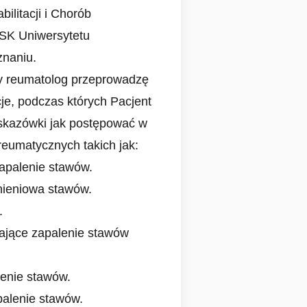
ilitacji i Chorób
K Uniwersytetu
naniu.
y reumatolog przeprowadzę
je, podczas których Pacjent
skazówki jak postępować w
eumatycznych takich jak:
apalenie stawów.
ieniowa stawów.
.
ające zapalenie stawów
enie stawów.
alenie stawów.