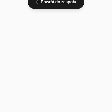
Powrót do zespołu
Menu
Kontakt
Poznaj nas
ul. Rakoniewicka 23A
60-111 Poznań
Oferta
Pierwsza wizyta
+48 61 89 87 600
Nasz zespół
recepcja@neurocare.com.pl
Blog
Aktualności
Cennik