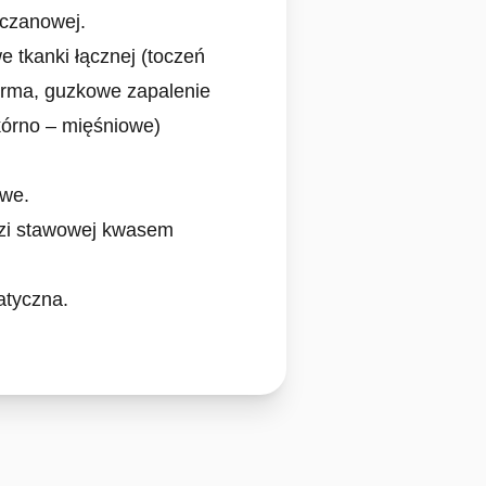
czanowej.
 tkanki łącznej (toczeń
erma, guzkowe zapalenie
skórno – mięśniowe)
owe.
zi stawowej kwasem
atyczna.