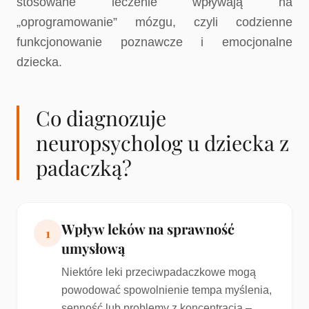
stosowane leczenie wpływają na
„oprogramowanie” mózgu, czyli codzienne
funkcjonowanie poznawcze i emocjonalne
dziecka.
Co diagnozuje
neuropsycholog u dziecka z
padaczką?
Wpływ leków na sprawność
1
umysłową
Niektóre leki przeciwpadaczkowe mogą
powodować spowolnienie tempa myślenia,
senność lub problemy z koncentracją –